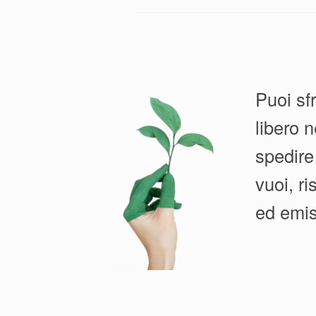
Puoi sf
libero n
spedire
vuoi, r
ed emis