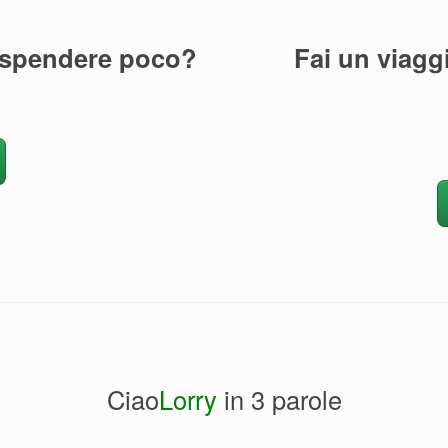
 spendere poco?
Fai un viagg
Ciao
Lorry
in 3 parole